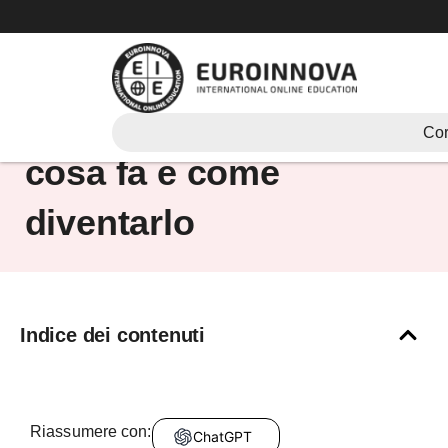
Vai
al
contenuto
Analista di sistema:
Cor
cosa fa e come
diventarlo
Indice dei contenuti
Riassumere con:
ChatGPT