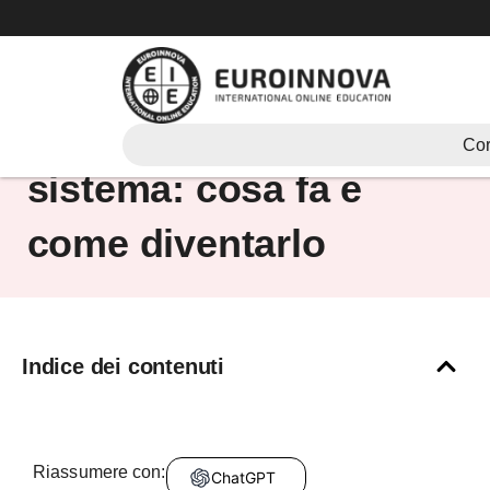
Vai
al
contenuto
Amministratore di
Cor
sistema: cosa fa e
come diventarlo
Indice dei contenuti
Riassumere con:
ChatGPT