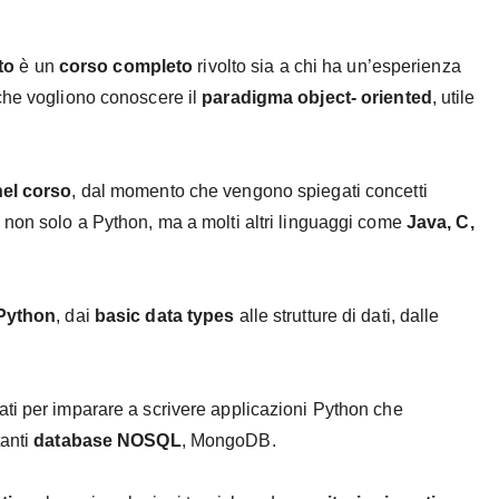
to
è un
corso completo
rivolto sia a chi ha un’esperienza
che vogliono conoscere il
paradigma object- oriented
, utile
nel corso
, dal momento che vengono spiegati concetti
 non solo a Python, ma a molti altri linguaggi come
Java, C,
Python
, dai
basic data types
alle strutture di dati, dalle
ti per imparare a scrivere applicazioni Python che
tanti
database NOSQL
, MongoDB.