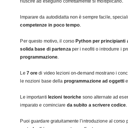
riuscire ad eseguirlo correttamente si moltiplicano.
Imparare da autodidatta non è sempre facile, specia
competenze in poco tempo
.
Per questo motivo, il corso
Python per principianti 
solida base di partenza
per i neofiti o introdurre i 
programmazione
.
Le
7 ore
di video lezioni on-demand mostrano i concet
le nozioni base della
programmazione ad oggetti
e
Le importanti
lezioni teoriche
sono alternate ad eserc
imparato e cominciare
da subito a scrivere codice
.
Puoi guardare gratuitamente l’introduzione al corso