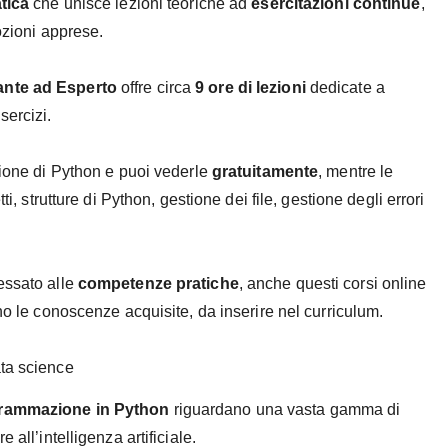
tica
che unisce lezioni teoriche ad
esercitazioni continue
,
nozioni apprese.
ante ad Esperto
offre circa
9 ore di lezioni
dedicate a
sercizi.
zione di Python e puoi vederle
gratuitamente
, mentre le
ti, strutture di Python, gestione dei file, gestione degli errori
essato alle
competenze pratiche
, anche questi corsi online
o le conoscenze acquisite, da inserire nel curriculum.
ata science
ogrammazione in Python
riguardano una vasta gamma di
 all’intelligenza artificiale.