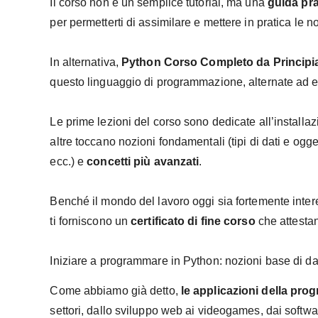
Il corso non è un semplice tutorial, ma una
guida pra
per permetterti di assimilare e mettere in pratica le 
In alternativa,
Python Corso Completo da Principi
questo linguaggio di programmazione, alternate ad e
Le prime lezioni del corso sono dedicate all’installa
altre toccano nozioni fondamentali (tipi di dati e ogget
ecc.) e
concetti più avanzati
.
Benché il mondo del lavoro oggi sia fortemente inter
ti forniscono un
certificato di fine corso
che attestan
Iniziare a programmare in Python: nozioni base di d
Come abbiamo già detto,
le applicazioni della pr
settori, dallo sviluppo web ai videogames, dai software