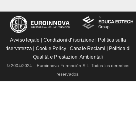
Avviso legale
|
Condizioni d’ iscrizione
|
Politica sulla
riservatezza
|
Cookie Policy
|
Canale Reclami
|
Politica di
Qualità e Prestazioni Ambientali
© 2004/2024 – Euroinnova Formación S.L. Todos los derechos
reservados.