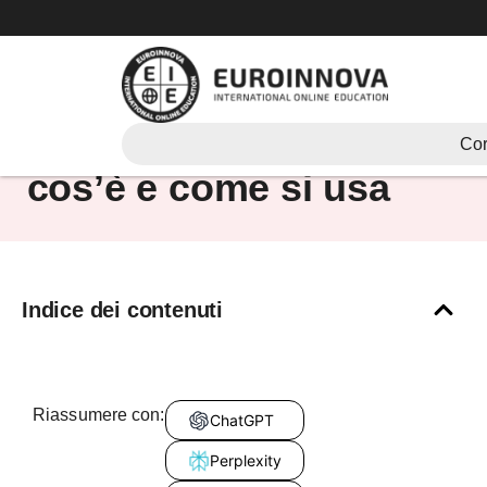
Vai
al
contenuto
Adobe Photoshop:
Cor
cos’è e come si usa
Indice dei contenuti
Riassumere con:
ChatGPT
Perplexity