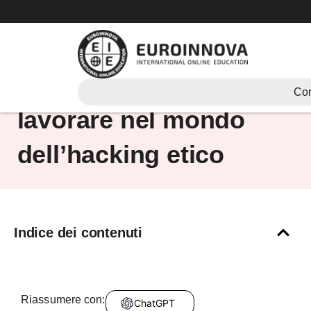
Vai
al
contenuto
Ethical Hacking: come
Cor
lavorare nel mondo
dell’hacking etico
Indice dei contenuti
Riassumere con:
ChatGPT